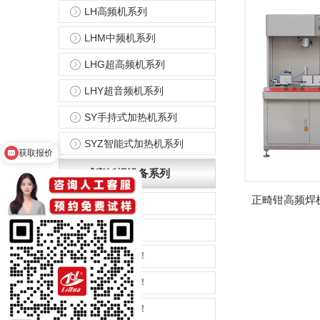
LH高频机系列
LHM中频机系列
LHG超高频机系列
LHY超音频机系列
SY手持式加热机系列
SYZ智能式加热机系列
获取报价
感应钎焊设备系列
正畸钳高频焊
散热器钎焊
发热盘钎焊
铜锅铝锅钎焊
空调铜管钎焊
刀具钻头钎焊